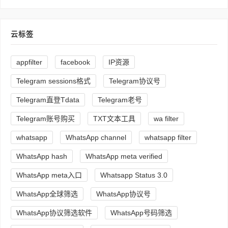
云标签
appfilter
facebook
IP资源
Telegram sessions格式
Telegram协议号
Telegram直登Tdata
Telegram老号
Telegram账号购买
TXT文本工具
wa filter
whatsapp
WhatsApp channel
whatsapp filter
WhatsApp hash
WhatsApp meta verified
WhatsApp meta入口
Whatsapp Status 3.0
WhatsApp全球筛选
WhatsApp协议号
WhatsApp协议筛选软件
WhatsApp号码筛选